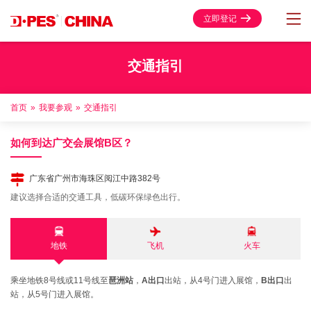
立即登记
交通指引
首页
»
我要参观
»
交通指引
如何到达广交会展馆B区？
广东省广州市海珠区阅江中路382号
建议选择合适的交通工具，低碳环保绿色出行。
地铁
飞机
火车
乘坐地铁8号线或11号线至
琶洲站
，
A出口
出站，从4号门进入展馆，
B出口
出
站，从5号门进入展馆。